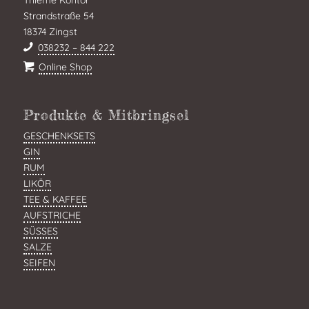
Thieme Kontor
Strandstraße 54
18374 Zingst
038232 – 844 222
Online Shop
Produkte & Mitbringsel
GESCHENKSETS
GIN
RUM
LIKÖR
TEE & KAFFEE
AUFSTRICHE
SÜSSES
SALZE
SEIFEN