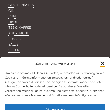
GESCHENKSETS
GIN
RUM
LIKÖR
TEE & KAFFEE
AUFSTRICHE
SÜSSES
SALZE
SEIFEN
Zustimmung verwalten
Um dir ein optimales Erlebnis zu bieten, verwenden wir Technologien wie
Cookies, um Geräteinformationen zu speichern und/oder darauf
zuzugreifen. Wenn du diesen Technologien zustimmst, können wir Daten
wie das Surfverhalten oder eindeutige IDs auf dieser Website
verarbeiten. Wenn du deine Zustimmung nicht erteilst oder zurückziehst,
können bestimmte Merkmale und Funktionen beeinträchtigt werden.
Akzeptieren